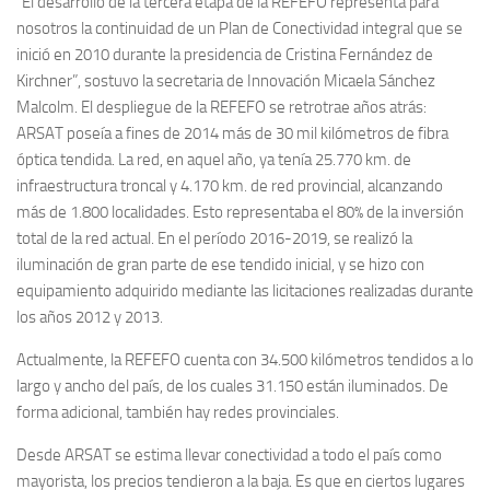
“El desarrollo de la tercera etapa de la REFEFO representa para
nosotros la continuidad de un Plan de Conectividad integral que se
inició en 2010 durante la presidencia de Cristina Fernández de
Kirchner”, sostuvo la secretaria de Innovación Micaela Sánchez
Malcolm. El despliegue de la REFEFO se retrotrae años atrás:
ARSAT poseía a fines de 2014 más de 30 mil kilómetros de fibra
óptica tendida. La red, en aquel año, ya tenía 25.770 km. de
infraestructura troncal y 4.170 km. de red provincial, alcanzando
más de 1.800 localidades. Esto representaba el 80% de la inversión
total de la red actual. En el período 2016-2019, se realizó la
iluminación de gran parte de ese tendido inicial, y se hizo con
equipamiento adquirido mediante las licitaciones realizadas durante
los años 2012 y 2013.
Actualmente, la REFEFO cuenta con 34.500 kilómetros tendidos a lo
largo y ancho del país, de los cuales 31.150 están iluminados. De
forma adicional, también hay redes provinciales.
Desde ARSAT se estima llevar conectividad a todo el país como
mayorista, los precios tendieron a la baja. Es que en ciertos lugares