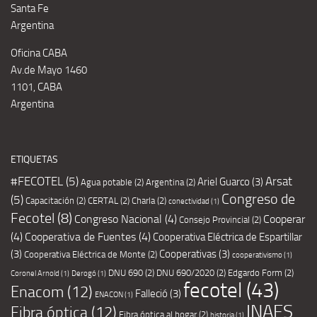
Santa Fe
Argentina
Oficina CABA
Av.de Mayo 1460
1101, CABA
Argentina
ETIQUETAS
#FECOTEL
(5)
Arsat
Ariel Guarco
(3)
Agua potable
(2)
Argentina
(2)
Congreso de
(5)
Capacitación
(2)
CERTAL
(2)
Charla
(2)
conectividad
(1)
Fecotel
(8)
Congreso Nacional
(4)
Cooperar
Consejo Provincial
(2)
(4)
Cooperativa de Fuentes
(4)
Cooperativa Eléctrica de Espartillar
(3)
Cooperativas
(3)
Cooperativa Eléctrica de Monte
(2)
cooperativismo
(1)
DNU 690
(2)
DNU 690/2020
(2)
Edgardo Form
(2)
Coronel Arnold
(1)
Derogó
(1)
fecotel
(43)
Enacom
(12)
Falleció
(3)
ENACON
(1)
INAES
Fibra óptica
(12)
Fibra óptica al hogar
(2)
historia
(1)