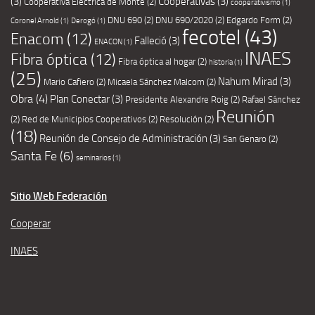
(3)
Cooperativas
(3)
Cooperativa Eléctrica de Monte
(2)
cooperativismo
(1)
DNU 690
(2)
DNU 690/2020
(2)
Edgardo Form
(2)
Coronel Arnold
(1)
Derogó
(1)
fecotel
(43)
Enacom
(12)
Falleció
(3)
ENACON
(1)
INAES
Fibra óptica
(12)
Fibra óptica al hogar
(2)
historia
(1)
(25)
Nahum Mirad
(3)
Mario Cafiero
(2)
Micaela Sánchez Malcom
(2)
Obra
(4)
Plan Conectar
(3)
Presidente Alexandre Roig
(2)
Rafael Sánchez
Reunión
(2)
Red de Municipios Cooperativos
(2)
Resolución
(2)
(18)
Reunión de Consejo de Administración
(3)
San Genaro
(2)
Santa Fe
(6)
seminarios
(1)
Sitio Web Federación
Cooperar
INAES