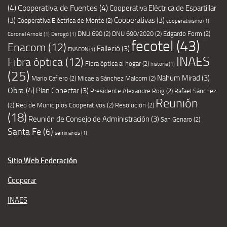
(4)
Cooperativa de Fuentes
(4)
Cooperativa Eléctrica de Espartillar
(3)
Cooperativas
(3)
Cooperativa Eléctrica de Monte
(2)
cooperativismo
(1)
DNU 690
(2)
DNU 690/2020
(2)
Edgardo Form
(2)
Coronel Arnold
(1)
Derogó
(1)
fecotel
(43)
Enacom
(12)
Falleció
(3)
ENACON
(1)
INAES
Fibra óptica
(12)
Fibra óptica al hogar
(2)
historia
(1)
(25)
Nahum Mirad
(3)
Mario Cafiero
(2)
Micaela Sánchez Malcom
(2)
Obra
(4)
Plan Conectar
(3)
Presidente Alexandre Roig
(2)
Rafael Sánchez
Reunión
(2)
Red de Municipios Cooperativos
(2)
Resolución
(2)
(18)
Reunión de Consejo de Administración
(3)
San Genaro
(2)
Santa Fe
(6)
seminarios
(1)
Sitio Web Federación
Cooperar
INAES