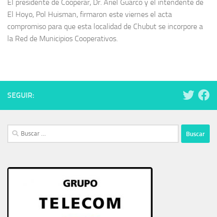
El presidente de Cooperar, Dr. Ariel Guarco y el intendente de
El Hoyo, Pol Huisman, firmaron este viernes el acta
compromiso para que esta localidad de Chubut se incorpore a
la Red de Municipios Cooperativos.
SEGUIR:
Buscar: