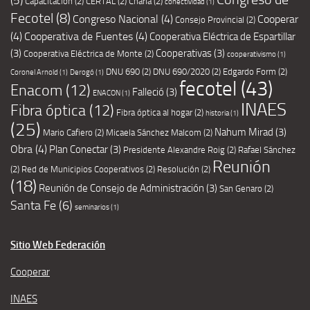
Capacitación
(2)
CERTAL
(2)
Charla
(2)
conectividad
(1)
Fecotel
(8)
Congreso Nacional
(4)
Cooperar
Consejo Provincial
(2)
(4)
Cooperativa de Fuentes
(4)
Cooperativa Eléctrica de Espartillar
(3)
Cooperativas
(3)
Cooperativa Eléctrica de Monte
(2)
cooperativismo
(1)
DNU 690
(2)
DNU 690/2020
(2)
Edgardo Form
(2)
Coronel Arnold
(1)
Derogó
(1)
fecotel
(43)
Enacom
(12)
Falleció
(3)
ENACON
(1)
INAES
Fibra óptica
(12)
Fibra óptica al hogar
(2)
historia
(1)
(25)
Nahum Mirad
(3)
Mario Cafiero
(2)
Micaela Sánchez Malcom
(2)
Obra
(4)
Plan Conectar
(3)
Presidente Alexandre Roig
(2)
Rafael Sánchez
Reunión
(2)
Red de Municipios Cooperativos
(2)
Resolución
(2)
(18)
Reunión de Consejo de Administración
(3)
San Genaro
(2)
Santa Fe
(6)
seminarios
(1)
Sitio Web Federación
Cooperar
INAES