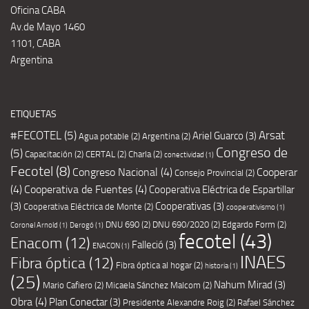
Oficina CABA
Av.de Mayo 1460
1101, CABA
Argentina
ETIQUETAS
#FECOTEL
(5)
Arsat
Ariel Guarco
(3)
Agua potable
(2)
Argentina
(2)
Congreso de
(5)
Capacitación
(2)
CERTAL
(2)
Charla
(2)
conectividad
(1)
Fecotel
(8)
Congreso Nacional
(4)
Cooperar
Consejo Provincial
(2)
(4)
Cooperativa de Fuentes
(4)
Cooperativa Eléctrica de Espartillar
(3)
Cooperativas
(3)
Cooperativa Eléctrica de Monte
(2)
cooperativismo
(1)
DNU 690
(2)
DNU 690/2020
(2)
Edgardo Form
(2)
Coronel Arnold
(1)
Derogó
(1)
fecotel
(43)
Enacom
(12)
Falleció
(3)
ENACON
(1)
INAES
Fibra óptica
(12)
Fibra óptica al hogar
(2)
historia
(1)
(25)
Nahum Mirad
(3)
Mario Cafiero
(2)
Micaela Sánchez Malcom
(2)
Obra
(4)
Plan Conectar
(3)
Presidente Alexandre Roig
(2)
Rafael Sánchez