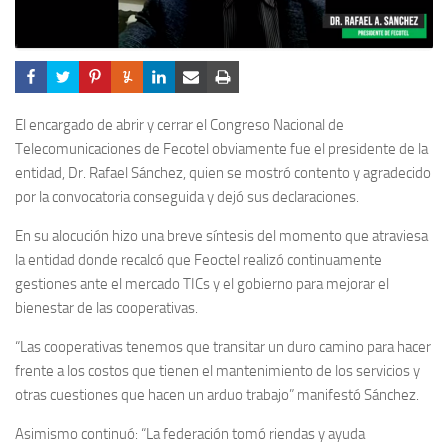
El encargado de abrir y cerrar el Congreso Nacional de
Telecomunicaciones de Fecotel obviamente fue el presidente de la
entidad, Dr. Rafael Sánchez, quien se mostró contento y agradecido
por la convocatoria conseguida y dejó sus declaraciones.
En su alocución hizo una breve síntesis del momento que atraviesa
la entidad donde recalcó que Feoctel realizó continuamente
gestiones ante el mercado TICs y el gobierno para mejorar el
bienestar de las cooperativas.
“Las cooperativas tenemos que transitar un duro camino para hacer
frente a los costos que tienen el mantenimiento de los servicios y
otras cuestiones que hacen un arduo trabajo” manifestó Sánchez.
Asimismo continuó: “La federación tomó riendas y ayuda